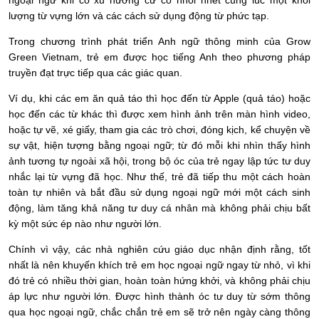
ngoại ngữ khi có xu hướng cứ cố nhồi nhét cùng lúc một khối
lượng từ vựng lớn và các cách sử dụng động từ phức tạp.
Trong chương trình phát triển Anh ngữ thông minh của Grow
Green Vietnam, trẻ em được học tiếng Anh theo phương pháp
truyền đạt trực tiếp qua các giác quan.
Ví dụ, khi các em ăn quả táo thì học đến từ Apple (quả táo) hoặc
học đến các từ khác thì được xem hình ảnh trên màn hình video,
hoặc tự vẽ, xé giấy, tham gia các trò chơi, đóng kịch, kể chuyện về
sự vật, hiện tượng bằng ngoại ngữ; từ đó mỗi khi nhìn thấy hình
ảnh tương tự ngoài xã hội, trong bộ óc của trẻ ngay lập tức tư duy
nhắc lại từ vựng đã học. Như thế, trẻ đã tiếp thu một cách hoàn
toàn tự nhiên và bắt đầu sử dụng ngoại ngữ mới một cách sinh
động, làm tăng khả năng tư duy cá nhân mà không phải chịu bất
kỳ một sức ép nào như người lớn.
Chính vì vậy, các nhà nghiên cứu giáo dục nhận định rằng, tốt
nhất là nên khuyến khích trẻ em học ngoại ngữ ngay từ nhỏ, vì khi
đó trẻ có nhiều thời gian, hoàn toàn hứng khởi, và không phải chịu
áp lực như người lớn. Được hình thành óc tư duy từ sớm thông
qua học ngoại ngữ, chắc chắn trẻ em sẽ trở nên ngày càng thông