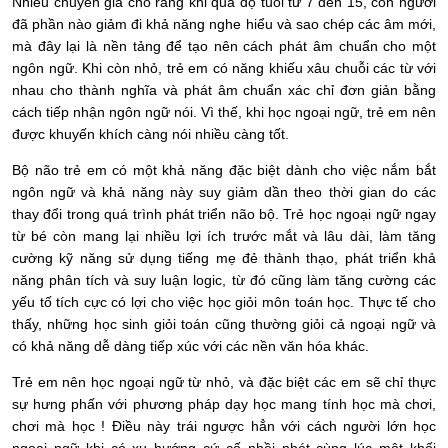
Nhiều chuyên gia cho rằng khi quá độ tuổi từ 7 đến 15, con người
đã phần nào giảm đi khả năng nghe hiểu và sao chép các âm mới,
mà đây lại là nền tảng để tạo nên cách phát âm chuẩn cho một
ngôn ngữ. Khi còn nhỏ, trẻ em có năng khiếu xâu chuỗi các từ với
nhau cho thành nghĩa và phát âm chuẩn xác chỉ đơn giản bằng
cách tiếp nhận ngôn ngữ nói. Vì thế, khi học ngoại ngữ, trẻ em nên
được khuyến khích càng nói nhiều càng tốt.
Bộ não trẻ em có một khả năng đặc biệt dành cho việc nắm bắt
ngôn ngữ và khả năng này suy giảm dần theo thời gian do các
thay đổi trong quá trình phát triển não bộ. Trẻ học ngoại ngữ ngay
từ bé còn mang lại nhiều lợi ích trước mắt và lâu dài, làm tăng
cường kỹ năng sử dụng tiếng mẹ đẻ thành thạo, phát triển khả
năng phân tích và suy luận logic, từ đó cũng làm tăng cường các
yếu tố tích cực có lợi cho việc học giỏi môn toán học. Thực tế cho
thấy, những học sinh giỏi toán cũng thường giỏi cả ngoại ngữ và
có khả năng dễ dàng tiếp xúc với các nền văn hóa khác.
Trẻ em nên học ngoại ngữ từ nhỏ, và đặc biệt các em sẽ chỉ thực
sự hưng phấn với phương pháp dạy học mang tính học mà chơi,
chơi mà học ! Điều này trái ngược hẳn với cách người lớn học